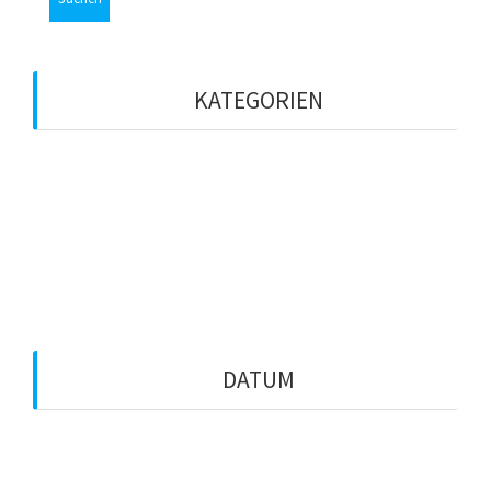
KATEGORIEN
ASL-Live
Media
Vega
Zeitungen
DATUM
August 2026
August 2025