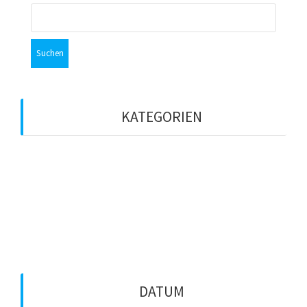
Suchen
nach:
KATEGORIEN
ASL-Live
Media
Vega
Zeitungen
DATUM