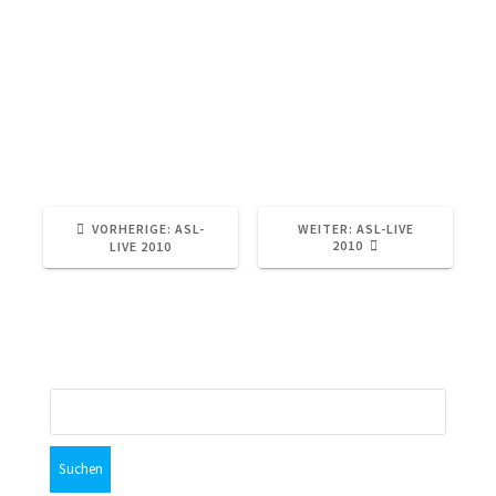
11
Herunterladen
12
Herunterladen
13
Herunterladen
14
Herunterladen
2010
ASL-Zeitung
Zeitung
VORHERIGER
NÄCHSTER
VORHERIGE:
ASL-
WEITER:
ASL-LIVE
BEITRAG:
BEITRAG:
2010
LIVE 2010
Suchen
nach: