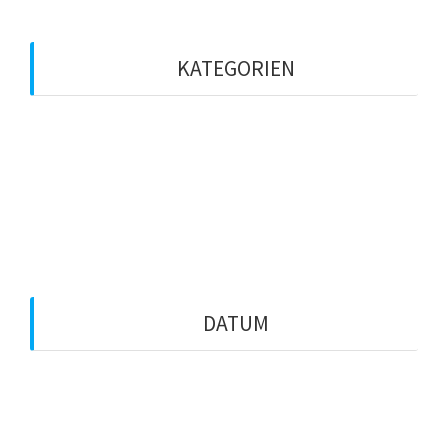
KATEGORIEN
ASL-Live
Media
Vega
Zeitungen
DATUM
August 2026
August 2025
Oktober 2024