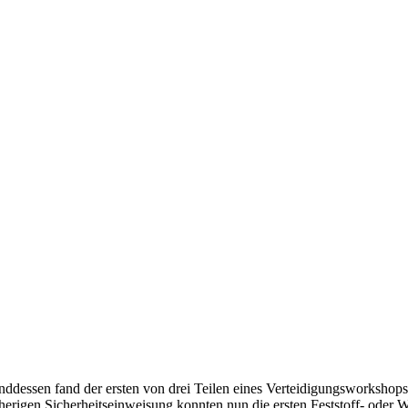
ASL-Live 2024 – Tag 3
enddessen fand der ersten von drei Teilen eines Verteidigungsworksho
herigen Sicherheitseinweisung konnten nun die ersten Feststoff- oder 