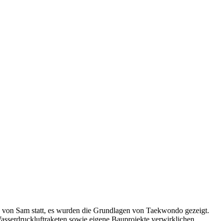
ps von Sam statt, es wurden die Grundlagen von Taekwondo gezeigt.
Wasserdruckluftraketen sowie eigene Bauprojekte verwirklichen.