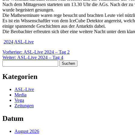
Nach dem Mittagessen starteten um 13.30 Uhr die AGs. Nach der zu 
wurde begeistert gesungen.
Die Matheseminare waren rege besucht und brachten Leute viel nützli
Es ist ein Wissenschaftler von dem IceCube Detektor angereist, welch
einige spannende Geschichten aus der Antarktis dabei.
Die Beobachter erfreuten sich über eine weitere Nacht unter dem kla
2024
ASL-Live
Beitragsnavigation
Vorheriger
Vorherige:
ASL-Live 2024 – Tag 2
Nächster
Beitrag:
Weiter:
ASL-Live 2024 – Tag 4
Suchen
Beitrag:
nach:
Kategorien
ASL-Live
Media
Vega
Zeitungen
Datum
August 2026