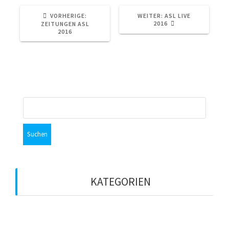
VORHERIGER
NÄCHSTER
VORHERIGE:
WEITER:
ASL LIVE
BEITRAG:
BEITRAG:
2016
ZEITUNGEN ASL
2016
Suchen
nach:
KATEGORIEN
ASL-Live
Media