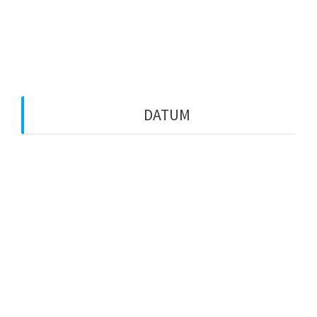
Vega
Zeitungen
DATUM
August 2026
August 2025
Oktober 2024
August 2024
Juli 2024
August 2023
Juli 2023