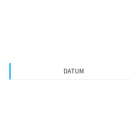
ASL-Live
Media
Vega
Zeitungen
DATUM
August 2026
August 2025
Oktober 2024
August 2024
Juli 2024