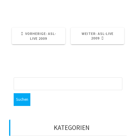
2009
ASL-Live
VORHERIGER
NÄCHSTER
VORHERIGE:
ASL-
WEITER:
ASL-LIVE
BEITRAG:
BEITRAG:
2009
LIVE 2009
Suchen
nach:
KATEGORIEN